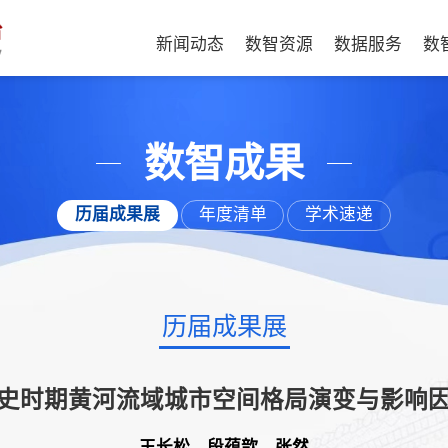
新闻动态
数智资源
数据服务
数
数智成果
历届成果展
年度清单
学术速递
历届成果展
史时期黄河流域城市空间格局演变与影响
王长松，段蕴歆，张然