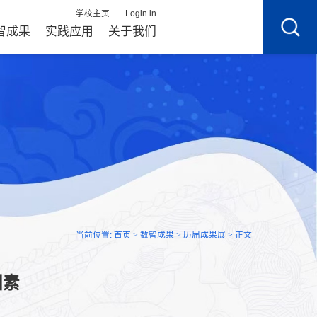
学校主页
Login in
智成果
实践应用
关于我们
当前位置:
首页
数智成果
历届成果展
正文
>
>
>
因素