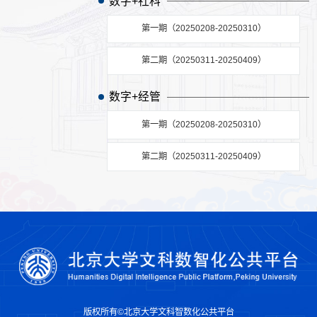
数字+社科
第一期（20250208-20250310）
第二期（20250311-20250409）
数字+经管
第一期（20250208-20250310）
第二期（20250311-20250409）
版权所有©北京大学文科智数化公共平台