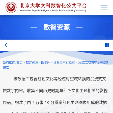
学校主页
数智资源
当前位置:
首页
>
数智资源
>
图像库
>
计算艺术实验室
>
沉浸式文旅内容体验数
据库
该数据库包含红色文化等经过时空域转换的沉浸式文
旅数字内容。收集不同历史时期与红色文化主题相关的影视
作品，构建了由
7
万张
4K
分辨率红色主题图像组成的数据