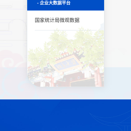
- 企业大数据平台
国家统计局微观数据