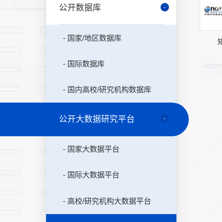
公开数据库
- 国家/地区数据库
- 国际数据库
- 国内高校/研究机构数据库
公开大数据研究平台
- 国家大数据平台
- 国际大数据平台
- 高校/研究机构大数据平台