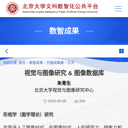
学校主页
数智成果
当前位置:
首页
>
数智成果
>
历届成果展
>
正文
视觉与图像研究 & 图像数据库
朱青生
北京大学视觉与图像研究中心
2024-05-09
336
形相学（图学理论）研究
世界进入了图像时代。在图像时代，人的感受力、想象力和