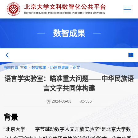
学校主页
数智成果
当前位置:
首页
>
数智成果
>
历届成果展
>
正文
语言学实验室：瞄准重大问题——中华民族语
言文字共同体构建
2024-06-03
536
背景
“
北京大学
——
字节跳动数字人文开放实验室
”
是北京大学数